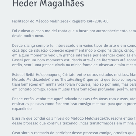
Heder Magalhães
Facilitador do Método Melchizedek Registro KAF-2018-06
Foi curioso quando me dei conta que a busca por autoconhecimento sem
desde muito novo.
Desde criança sempre fui interessado em vários tipos de arte e em como
cada tipo de situação. Comecei experimentando o corpo na dança, canto, gi
em algum momento veio um grande interesse por entender como as ene
Passei por um bom momento estudando através de literaturas até conhece
então, senti uma grande virada na minha forma de observar a mim mes
Estudei Reiki, Ho'oponopono, Cristais, entre outros estudos místicos. Mas 
Método Melchizedek® e no ThetaHealing® que senti que tudo começava a 
transformações em minha vida foram notáveis, não só por mim, mas par
em contato comigo. Foram muitas transformações profundas, porém, atra
Desde então, venho me aprofundando nessas três áreas com cursos, at
ensinar as pessoas como fazerem isso consigo mesmas para que o proce
expandindo.
E assim que concluí os 5 níveis do Método Melchizedek®, resolvi então faze
desse processo que continua trazendo lindas transformações em minha v
Caso sinta o chamado de participar desse processo comigo, acredito que 