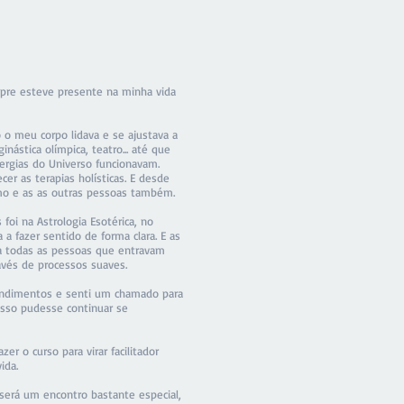
pre esteve presente na minha vida
 o meu corpo lidava e se ajustava a
nástica olímpica, teatro... até que
rgias do Universo funcionavam.
r as terapias holísticas. E desde
mo e as as outras pessoas também.
foi na Astrologia Esotérica, no
fazer sentido de forma clara. E as
a todas as pessoas que entravam
vés de processos suaves.
endimentos e senti um chamado para
sso pudesse continuar se
r o curso para virar facilitador
ida.
será um encontro bastante especial,