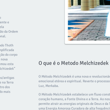
o
dente e
ela
ação da Ordem
nal.
ado Thoth
plificada
ção do corpo
 nova
O que é o Metodo Melchizedek
amou esta
lchizedek”
O Método Melchizedek é uma nova e revolucionári
as/antigas
emocional etérea e espiritual. Reverte o process
e na Terra
Luz, Merkaba.
tro dos
do mais
O Método Melchizedek estabelece um fluxo const
coração humano, a Fonte Divina e a Terra. Ao no
permite atrair as energias originais de Deus e da
uma Energia Amorosa Curadora de alta frequênci