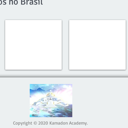
os no Brasil
Mila Alberoni
Maria Beatriz Miguel
Rio
Rio
de
de
Janeior
Janeiro
Copyright © 2020 Kamadon Academy.