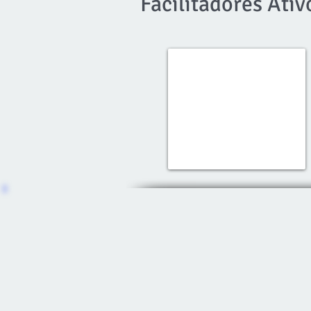
Facilitadores Ativ
Adriana Gomes
Rio
de
Janeiro-
São
Paulo