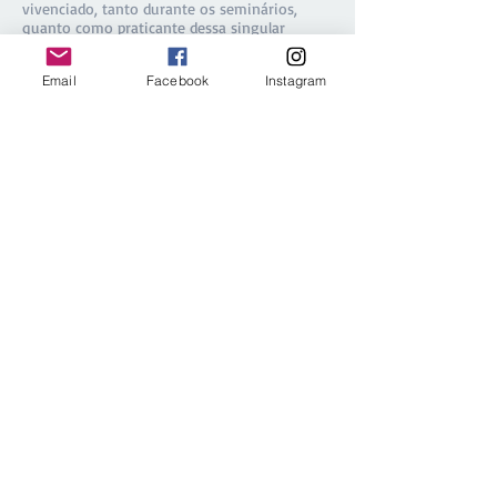
vivenciado, tanto durante os seminários,
quanto como praticante dessa singular
técnica de autoconhecimento e
aprimoramento espiritual.
Email
Facebook
Instagram
Em 2018 fui abençoada com a oportunidade
de me tornar Facilitadora do Método
Melchizedek, e sou muito grata pela
possibilidade de servir e contribuir para a
expansão da consciência e do amor
incondicional.
Ficarei ainda mais feliz em acompanhá-lo
nessa jornada!
Namastê.
Contato
Email:
luzlavandaholistica@gmail.com
Copyright © 2020 Kamadon Academy.