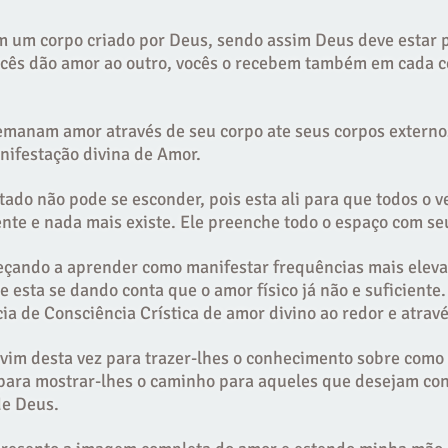
um corpo criado por Deus, sendo assim Deus deve estar pr
ocês dão amor ao outro, vocês o recebem também em cada cé
s emanam amor através de seu corpo ate seus corpos externo
nifestação divina de Amor.
ado não pode se esconder, pois esta ali para que todos o 
nte e nada mais existe. Ele preenche todo o espaço com seu
çando a aprender como manifestar frequências mais elev
 esta se dando conta que o amor físico já não e suficient
ia de Consciência Crística de amor divino ao redor e atravé
vim desta vez para trazer-lhes o conhecimento sobre como
 para mostrar-lhes o caminho para aqueles que desejam co
de Deus.