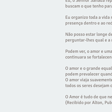
Eu, o Senhor Sanada re
buscam o que tenho para
Eu organizo toda a vida
presença dentro e ao red
Não posso estar longe d
perguntar-lhes qual e a
Podem ver, o amor e uma
continuara se fortalecen
O amor e o grande equali
podem prevalecer quando
O amor viaja suavemente
todos os seres desejam 
O Amor é tudo de que ne
(Recibido por Alton, Pu