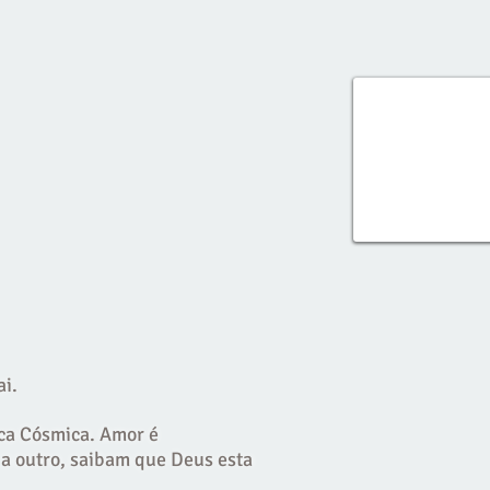
Formação de Facilitadores
Benvindos novos facilitadores do
Mexico e do Brasil
i.
ica Cósmica. Amor é
a outro, saibam que Deus esta