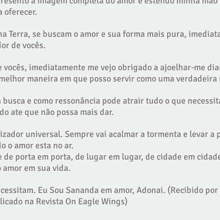
presento a imagem completa do amor e estendo minha mão 
 oferecer.
 na Terra, se buscam o amor e sua forma mais pura, imedi
or de vocês.
e vocês, imediatamente me vejo obrigado a ajoelhar-me dia
 melhor maneira em que posso servir como uma verdadeira
 busca e como ressonância pode atrair tudo o que necessita
do ate que não possa mais dar.
zador universal. Sempre vai acalmar a tormenta e levar a p
 o amor esta no ar.
 de porta em porta, de lugar em lugar, de cidade em cidade
o amor em sua vida.
cessitam. Eu Sou Sananda em amor, Adonai. (Recibido por 
blicado na Revista On Eagle Wings)